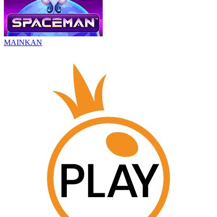
MAINKAN