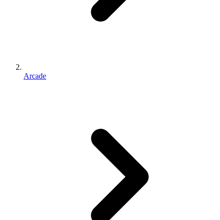
Arcade