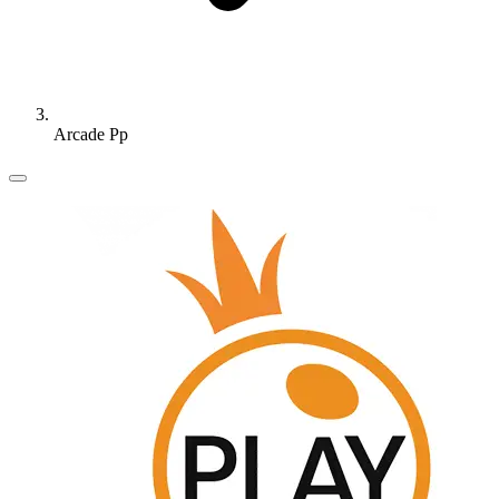
Arcade Pp