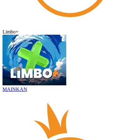
Limbo+
MAINKAN