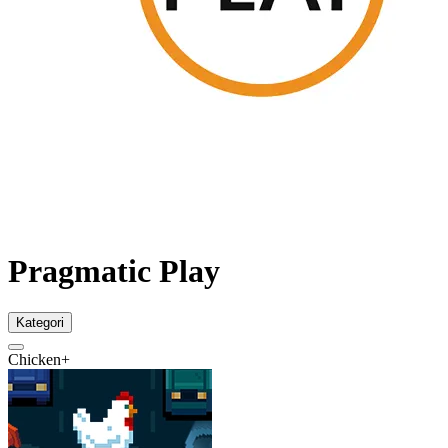
Pragmatic Play
Kategori
Chicken+