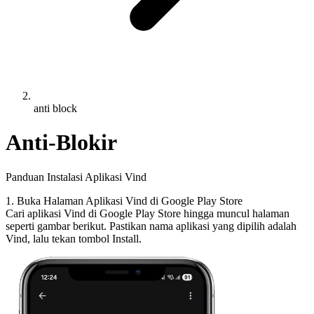
anti block
Anti-Blokir
Panduan Instalasi Aplikasi Vind
1. Buka Halaman Aplikasi Vind di Google Play Store
Cari aplikasi Vind di Google Play Store hingga muncul halaman
seperti gambar berikut. Pastikan nama aplikasi yang dipilih adalah
Vind, lalu tekan tombol Install.