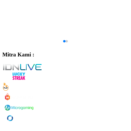
Mitra Kami :