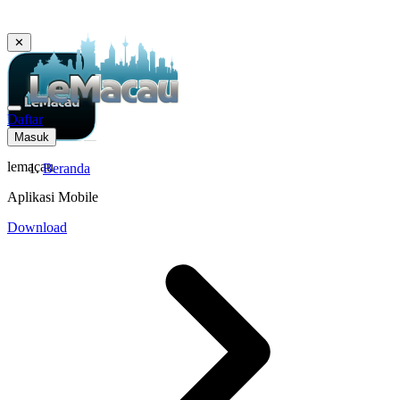
✕
Daftar
Masuk
lemacau
Beranda
Aplikasi Mobile
Download