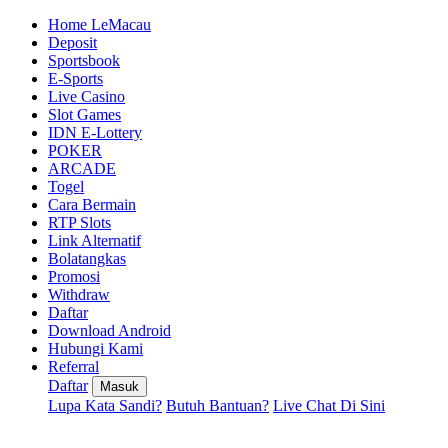
Home LeMacau
Deposit
Sportsbook
E-Sports
Live Casino
Slot Games
IDN E-Lottery
POKER
ARCADE
Togel
Cara Bermain
RTP Slots
Link Alternatif
Bolatangkas
Promosi
Withdraw
Daftar
Download Android
Hubungi Kami
Referral
Daftar
Masuk
Lupa Kata Sandi?
Butuh Bantuan?
Live Chat Di Sini