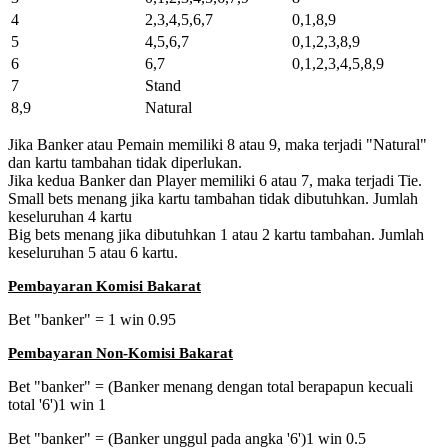
4
2,3,4,5,6,7
0,1,8,9
5
4,5,6,7
0,1,2,3,8,9
6
6,7
0,1,2,3,4,5,8,9
7
Stand
8,9
Natural
Jika Banker atau Pemain memiliki 8 atau 9, maka terjadi "Natural"
dan kartu tambahan tidak diperlukan.
Jika kedua Banker dan Player memiliki 6 atau 7, maka terjadi Tie.
Small bets menang jika kartu tambahan tidak dibutuhkan. Jumlah
keseluruhan 4 kartu
Big bets menang jika dibutuhkan 1 atau 2 kartu tambahan. Jumlah
keseluruhan 5 atau 6 kartu.
Pembayaran Komisi Bakarat
Bet "banker" = 1 win 0.95
Pembayaran Non-Komisi Bakarat
Bet "banker" = (Banker menang dengan total berapapun kecuali
total '6')1 win 1
Bet "banker" = (Banker unggul pada angka '6')1 win 0.5