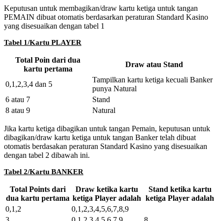
Keputusan untuk membagikan/draw kartu ketiga untuk tangan
PEMAIN dibuat otomatis berdasarkan peraturan Standard Kasino
yang disesuaikan dengan tabel 1
Tabel 1/Kartu PLAYER
Total Poin dari dua
Draw atau Stand
kartu pertama
Tampilkan kartu ketiga kecuali Banker
0,1,2,3,4 dan 5
punya Natural
6 atau 7
Stand
8 atau 9
Natural
Jika kartu ketiga dibagikan untuk tangan Pemain, keputusan untuk
dibagikan/draw kartu ketiga untuk tangan Banker telah dibuat
otomatis berdasakan peraturan Standard Kasino yang disesuaikan
dengan tabel 2 dibawah ini.
Tabel 2/Kartu BANKER
Total Points dari
Draw ketika kartu
Stand ketika kartu
dua kartu pertama
ketiga Player adalah
ketiga Player adalah
0,1,2
0,1,2,3,4,5,6,7,8,9
3
0,1,2,3,4,5,6,7,9
8