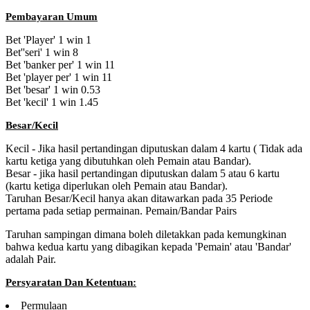
Pembayaran Umum
Bet 'Player' 1 win 1
Bet''seri' 1 win 8
Bet 'banker per' 1 win 11
Bet 'player per' 1 win 11
Bet 'besar' 1 win 0.53
Bet 'kecil' 1 win 1.45
Besar/Kecil
Kecil - Jika hasil pertandingan diputuskan dalam 4 kartu ( Tidak ada
kartu ketiga yang dibutuhkan oleh Pemain atau Bandar).
Besar - jika hasil pertandingan diputuskan dalam 5 atau 6 kartu
(kartu ketiga diperlukan oleh Pemain atau Bandar).
Taruhan Besar/Kecil hanya akan ditawarkan pada 35 Periode
pertama pada setiap permainan. Pemain/Bandar Pairs
Taruhan sampingan dimana boleh diletakkan pada kemungkinan
bahwa kedua kartu yang dibagikan kepada 'Pemain' atau 'Bandar'
adalah Pair.
Persyaratan Dan Ketentuan:
Permulaan