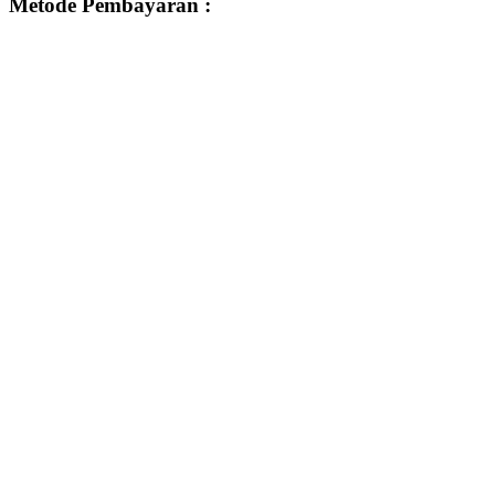
Metode Pembayaran :