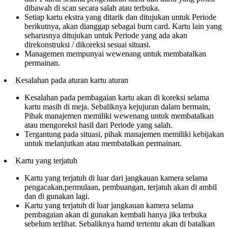
dibawah di scan secara salah atau terbuka.
Setiap kartu ekstra yang ditarik dan ditujukan untuk Periode
berikutnya, akan dianggap sebagai burn card. Kartu lain yang
seharusnya ditujukan untuk Periode yang ada akan
direkonstruksi / dikoreksi sesuai situasi.
Managemen mempunyai wewenang untuk membatalkan
permainan.
Kesalahan pada aturan kartu aturan
Kesalahan pada pembagaian kartu akan di koreksi selama
kartu masih di meja. Sebaliknya kejujuran dalam bermain,
Pihak manajemen memiliki wewenang untuk membatalkan
atau mengoreksi hasil dari Periode yang salah.
Tergantung pada situasi, pihak manajemen memiliki kebijakan
untuk melanjutkan atau membatalkan permainan.
Kartu yang terjatuh
Kartu yang terjatuh di luar dari jangkauan kamera selama
pengacakan,permulaan, pembuangan, terjatuh akan di ambil
dan di gunakan lagi.
Kartu yang terjatuh di luar jangkauan kamera selama
pembagaian akan di gunakan kembali hanya jika terbuka
sebelum terlihat. Sebaliknya hamd tertentu akan di batalkan