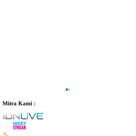
Mitra Kami :