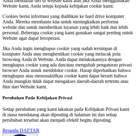
Anda mendaftar diri di website kami atau jika Anda menggunakan
Website kami, Anda setuju kepada kebijakan cookie kami.
Cookies berisi informasi yang dialihkan ke hard drive komputer
Anda. Mereka membantu kita untuk meningkatkan performa
website dan untuk memberikan layanan yang lebih baik dan lebih
personal. Beberapa cookie yang kami gunakan sangat penting untuk
Website agar dapat beroperasi.
Jika Anda ingin menghapus cookie yang sudah tersimpan di
komputer Anda atau menghentikan cookie yang melacak pola
browsing Anda di Website, Anda dapat melakukannya dengan
menghapus cookie yang ada dan/atau mengubah pengaturan privasi
browser Anda untuk memblokir cookie. Harap diperhatikan bahwa
menghapus atau menonaktifkan cookie kami dapat berarti bahwa
Anda mungkin tidak dapat mengakses daerah-daerah tertentu atau
fitur dari Website kami.
Perubahan Pada Kebijakan Privasi
Setiap perubahan yang kami lakukan pada Kebijakan Privasi kami
di masa mendatang akan diposting di halaman ini dan setiap
perubahan tersebut akan menjadi efektif begitu diposting.
Beranda
DAFTAR