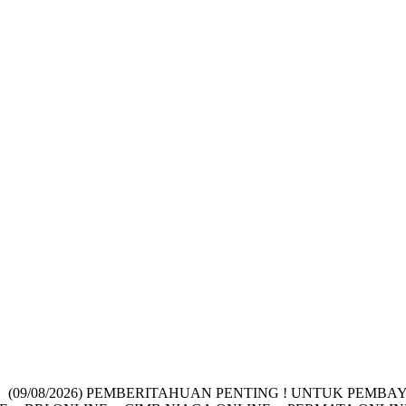
..
(09/08/2026)
PEMBERITAHUAN PENTING ! UNTUK PEMBAYA