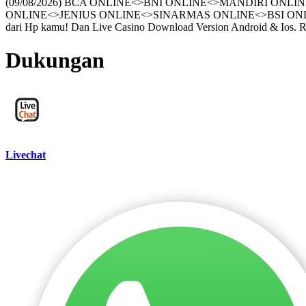
(09/08/2026)
BCA ONLINE<>BNI ONLINE<>MANDIRI ONLI
ONLINE<>JENIUS ONLINE<>SINARMAS ONLINE<>BSI O
dari Hp kamu! Dan Live Casino Download Version Android & Ios.
Dukungan
Livechat