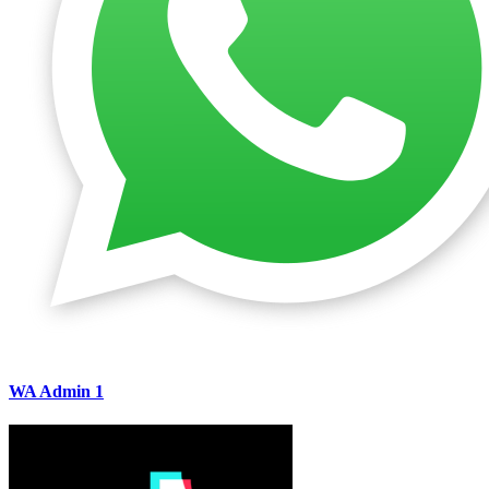
WA Admin 1