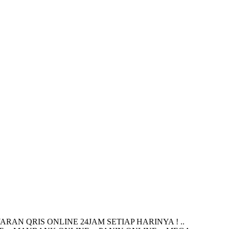
RAN QRIS ONLINE 24JAM SETIAP HARINYA ! ..