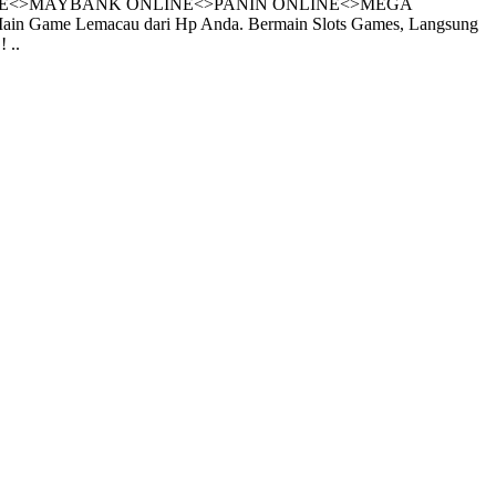
INE<>MAYBANK ONLINE<>PANIN ONLINE<>MEGA
ain Game Lemacau dari Hp Anda. Bermain Slots Games, Langsung
!! ..