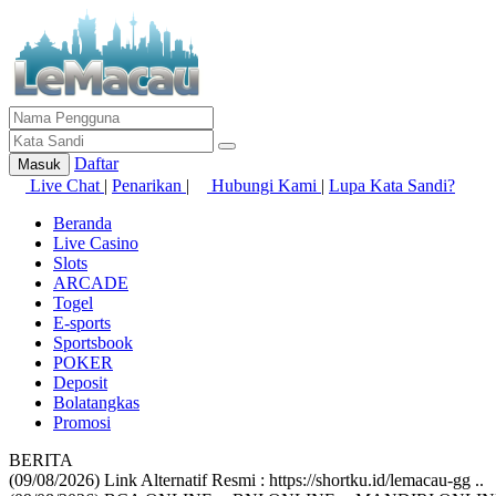
Daftar
Masuk
Live Chat
|
Penarikan
|
Hubungi Kami
|
Lupa Kata Sandi?
Beranda
Live Casino
Slots
ARCADE
Togel
E-sports
Sportsbook
POKER
Deposit
Bolatangkas
Promosi
BERITA
(09/08/2026)
Link Alternatif Resmi : https://shortku.id/lemacau-gg 