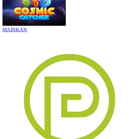
MAINKAN