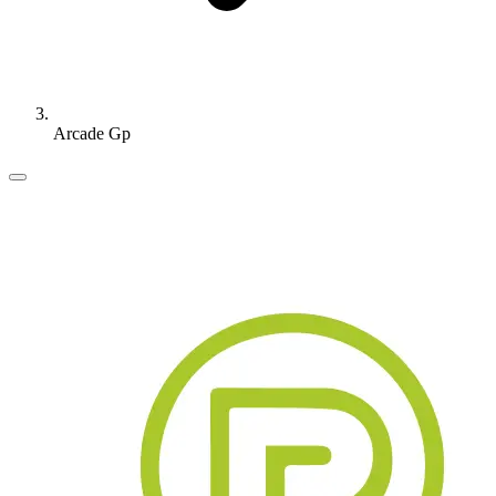
Arcade Gp