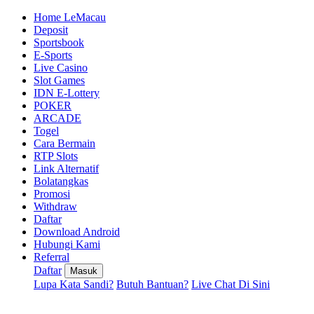
Home LeMacau
Deposit
Sportsbook
E-Sports
Live Casino
Slot Games
IDN E-Lottery
POKER
ARCADE
Togel
Cara Bermain
RTP Slots
Link Alternatif
Bolatangkas
Promosi
Withdraw
Daftar
Download Android
Hubungi Kami
Referral
Daftar
Masuk
Lupa Kata Sandi?
Butuh Bantuan?
Live Chat Di Sini