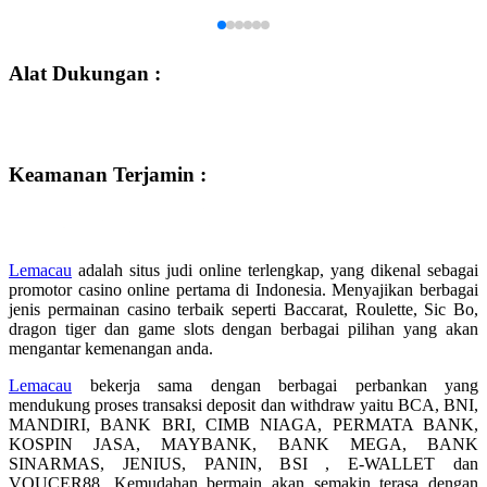
Alat Dukungan :
Keamanan Terjamin :
Lemacau
adalah situs judi online terlengkap, yang dikenal sebagai
promotor casino online pertama di Indonesia. Menyajikan berbagai
jenis permainan casino terbaik seperti Baccarat, Roulette, Sic Bo,
dragon tiger dan game slots dengan berbagai pilihan yang akan
mengantar kemenangan anda.
Lemacau
bekerja sama dengan berbagai perbankan yang
mendukung proses transaksi deposit dan withdraw yaitu BCA, BNI,
MANDIRI, BANK BRI, CIMB NIAGA, PERMATA BANK,
KOSPIN JASA, MAYBANK, BANK MEGA, BANK
SINARMAS, JENIUS, PANIN, BSI , E-WALLET dan
VOUCER88. Kemudahan bermain akan semakin terasa dengan