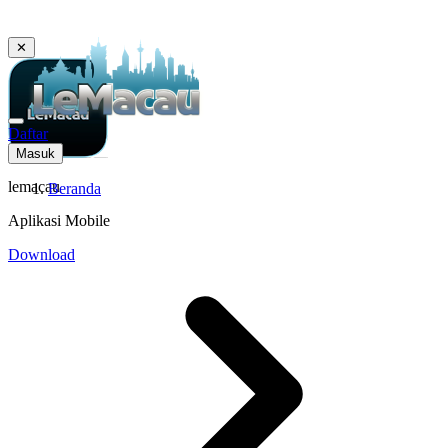
✕
Daftar
Masuk
lemacau
Beranda
Aplikasi Mobile
Download