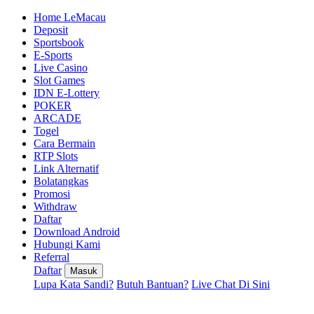
Home LeMacau
Deposit
Sportsbook
E-Sports
Live Casino
Slot Games
IDN E-Lottery
POKER
ARCADE
Togel
Cara Bermain
RTP Slots
Link Alternatif
Bolatangkas
Promosi
Withdraw
Daftar
Download Android
Hubungi Kami
Referral
Daftar
Masuk
Lupa Kata Sandi?
Butuh Bantuan?
Live Chat Di Sini