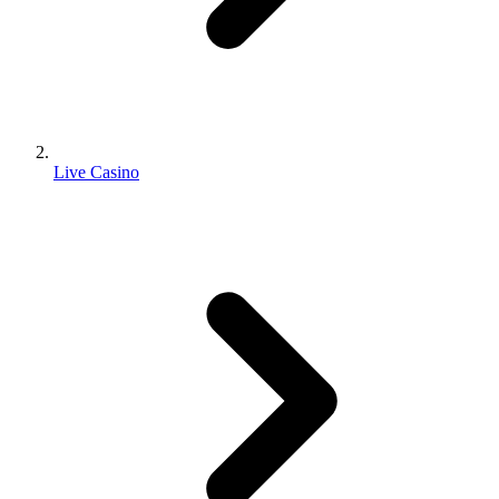
Live Casino