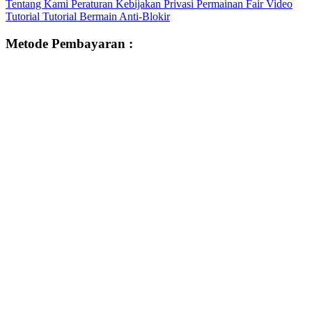
Tentang Kami
Peraturan
Kebijakan Privasi
Permainan Fair
Video
Tutorial
Tutorial Bermain
Anti-Blokir
Metode Pembayaran :