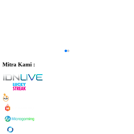
Mitra Kami :