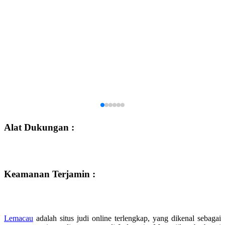
Alat Dukungan :
Keamanan Terjamin :
Lemacau
adalah situs judi online terlengkap, yang dikenal sebagai