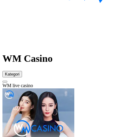
WM Casino
Kategori
WM live casino