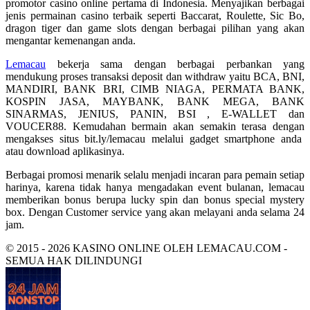
promotor casino online pertama di Indonesia. Menyajikan berbagai
jenis permainan casino terbaik seperti Baccarat, Roulette, Sic Bo,
dragon tiger dan game slots dengan berbagai pilihan yang akan
mengantar kemenangan anda.
Lemacau
bekerja sama dengan berbagai perbankan yang
mendukung proses transaksi deposit dan withdraw yaitu BCA, BNI,
MANDIRI, BANK BRI, CIMB NIAGA, PERMATA BANK,
KOSPIN JASA, MAYBANK, BANK MEGA, BANK
SINARMAS, JENIUS, PANIN, BSI , E-WALLET dan
VOUCER88. Kemudahan bermain akan semakin terasa dengan
mengakses situs bit.ly/lemacau melalui gadget smartphone anda
atau download aplikasinya.
Berbagai promosi menarik selalu menjadi incaran para pemain setiap
harinya, karena tidak hanya mengadakan event bulanan, lemacau
memberikan bonus berupa lucky spin dan bonus special mystery
box. Dengan Customer service yang akan melayani anda selama 24
jam.
© 2015 - 2026 KASINO ONLINE OLEH LEMACAU.COM -
SEMUA HAK DILINDUNGI